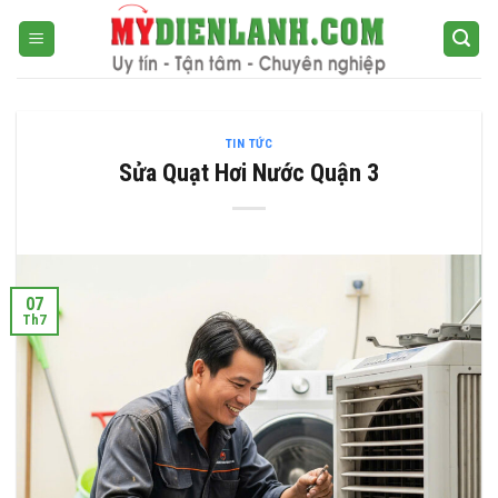
Bỏ
qua
nội
dung
TIN TỨC
Sửa Quạt Hơi Nước Quận 3
07
Th7