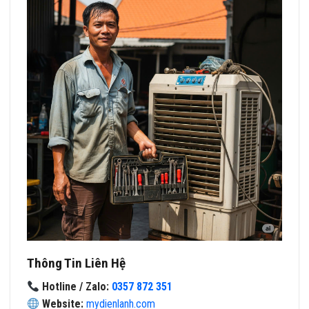
Thông Tin Liên Hệ
Hotline / Zalo:
0357 872 351
Website:
mydienlanh.com