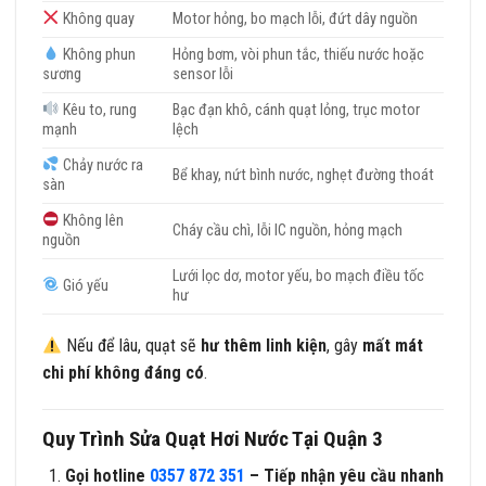
Không quay
Motor hỏng, bo mạch lỗi, đứt dây nguồn
Không phun
Hỏng bơm, vòi phun tắc, thiếu nước hoặc
sương
sensor lỗi
Kêu to, rung
Bạc đạn khô, cánh quạt lỏng, trục motor
mạnh
lệch
Chảy nước ra
Bể khay, nứt bình nước, nghẹt đường thoát
sàn
Không lên
Cháy cầu chì, lỗi IC nguồn, hỏng mạch
nguồn
Lưới lọc dơ, motor yếu, bo mạch điều tốc
Gió yếu
hư
Nếu để lâu, quạt sẽ
hư thêm linh kiện
, gây
mất mát
chi phí không đáng có
.
Quy Trình Sửa Quạt Hơi Nước Tại Quận 3
Gọi hotline
0357 872 351
– Tiếp nhận yêu cầu nhanh