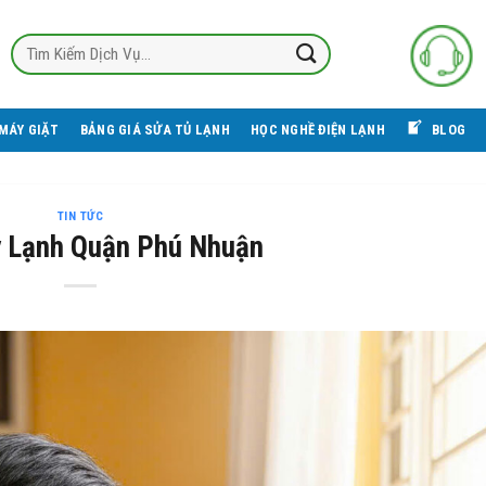
MÁY GIẶT
BẢNG GIÁ SỬA TỦ LẠNH
HỌC NGHỀ ĐIỆN LẠNH
BLOG
TIN TỨC
 Lạnh Quận Phú Nhuận