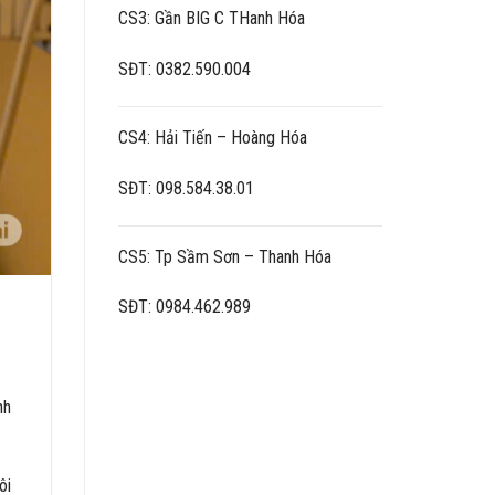
CS3: Gần BIG C THanh Hóa
SĐT: 0382.590.004
CS4: Hải Tiến – Hoàng Hóa
SĐT: 098.584.38.01
CS5: Tp Sầm Sơn – Thanh Hóa
SĐT: 0984.462.989
nh
ôi