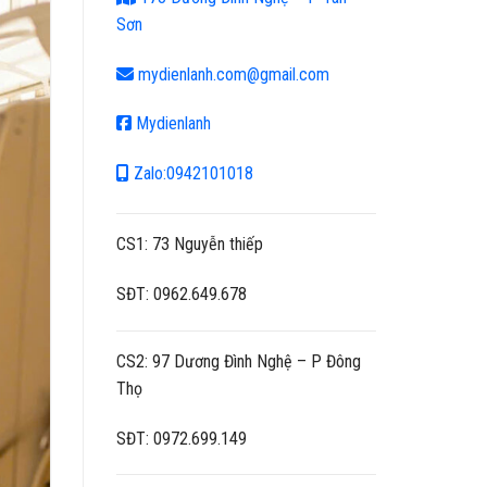
Sơn
mydienlanh.com@gmail.com
Mydienlanh
Zalo:0942101018
CS1: 73 Nguyễn thiếp
SĐT: 0962.649.678
CS2: 97 Dương Đình Nghệ – P Đông
Thọ
SĐT: 0972.699.149