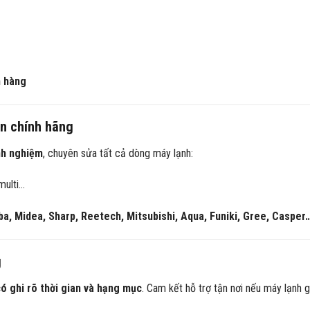
h hàng
ện chính hãng
nh nghiệm
, chuyên sửa tất cả dòng máy lạnh:
multi…
ba, Midea, Sharp, Reetech, Mitsubishi, Aqua, Funiki, Gree, Casper
g
ó ghi rõ thời gian và hạng mục
. Cam kết hỗ trợ tận nơi nếu máy lạnh 