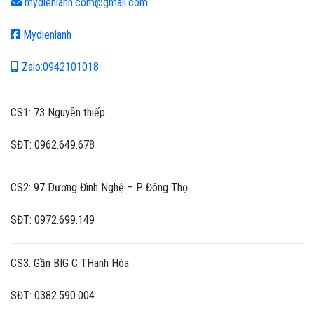
mydienlanh.com@gmail.com
Mydienlanh
Zalo:0942101018
CS1: 73 Nguyễn thiếp
SĐT: 0962.649.678
CS2: 97 Dương Đình Nghệ – P Đông Thọ
SĐT: 0972.699.149
CS3: Gần BIG C THanh Hóa
SĐT: 0382.590.004