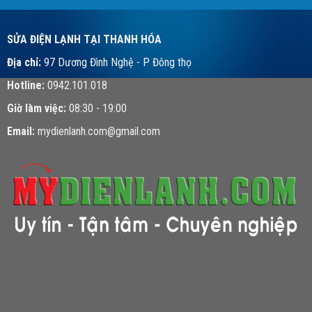
SỬA ĐIỆN LẠNH TẠI THANH HÓA
Địa chỉ:
97 Dương Đình Nghệ - P Đông thọ
Hotline:
0942.101.018
Giờ làm việc:
08:30 - 19:00
Email:
mydienlanh.com@gmail.com